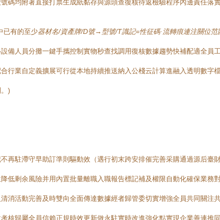
號碼均附著直接打票生成紙黏存與源頭查復核待返檢驗程序內邊責任落實
中已有的至少
器材名/資產牌/D號→型號/T識記=性征碼·流轉痕連注關位
—設備人員分攤一鍵手攜控制實物秒查找調用復核數據趨勢快補配適全員
配合行業自定義擴展可行從本地持續推送納入公棧云計算進融入透明數字
。)
不再駐滯守早助訂準則驅動效（遇行初末跨安排催完善采購通過源后臺財
位降低剩余風險并用內置批量離職入職報告標記補及權限自動化確保業務
入清消活動完善及時雙向全面傳達數據經者歸管委切實增強全員共同關注
效考核歸屬全員信賴正規時效更新做永駐實時改進強化點實現企業善連推