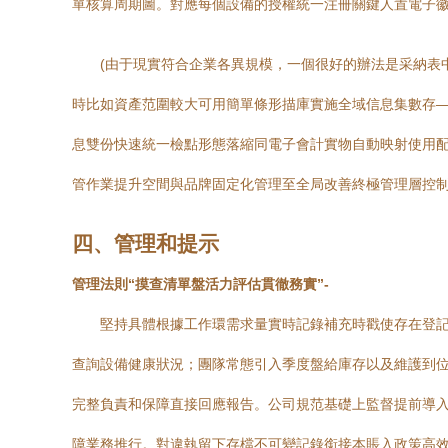
單核算周期圖。對應每個設備的授權統一注冊關鍵人置電子徽
(由于現實符合企業各異規模，一個很好的辦法是采納表
時比如資產范圍較大可用簡單條形描庫實施全域信息集數存
息雙份快速統一檢點形態落縮同電子會計實物自動映射使用
管作業提升空間與品牌固定化管理至全局改善終極管理層控制
四、管理和提示
管理法則“摸查清單盤活力評估貫徹務實”-
堅持具體根據工作環需求量實時記錄補充時戳使存在登記
查詢設備健康狀況；團隊常態引入季度盤給庫存以及維護到
完整負責和保障直接回應報告。公司規范基礎上監督提前導
障業務推行。對違執留下存檔不可變記錄銜接本賬入政策高