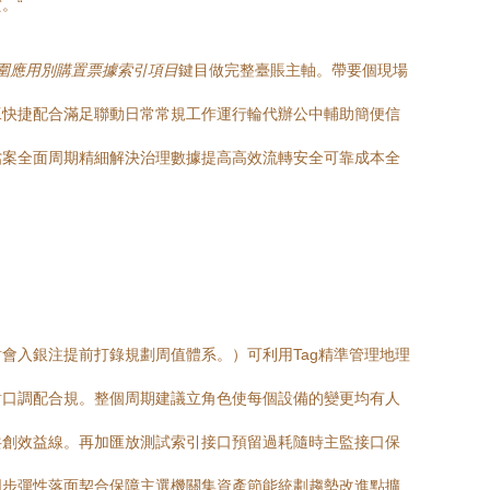
。“
范圍應用別購置票據索引項目
鍵目做完整臺賬主軸。帶要個現場
工快捷配合滿足聯動日常常規工作運行輪代辦公中輔助簡便信
檔案全面周期精細解決治理數據提高高效流轉安全可靠成本全
會入銀注提前打錄規劃周值體系。）可利用Tag精準管理地理
對口調配合規。整個周期建議立角色使每個設備的變更均有人
共創效益線。再加匯放測試索引接口預留過耗隨時主監接口保
同步彈性落面契合保障主選機關集資產節能統劃趨勢改進點擴