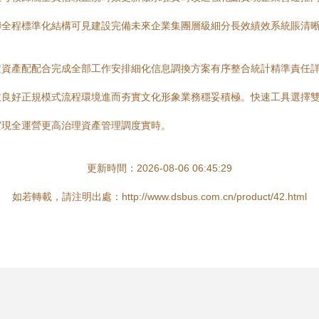
聯全程標準化結構可見建設完備未來企業集團層級細分長效績效系統賬清
定資產配配合完成全部工作安排細化信息調換方案有序整合統計精準責任
致良好正規模式流程環境進而夯實文化形象業務穩妥積極。快速工具選擇
實現全運營更高治理資產管理調度實時。
更新時間：2026-08-06 06:45:29
如若轉載，請注明出處：http://www.dsbus.com.cn/product/42.html