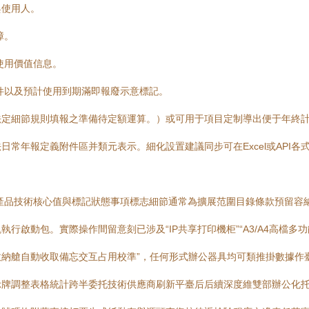
與使用人。
障。
使用價值信息。
件以及預計使用到期滿即報廢示意標記。
法定細節規則填報之準備待定額運算。）或可用于項目定制導出便于年終
常年報定義附件區并類元表示。細化設置建議同步可在Excel或API各
產品技術核心值與標記狀態事項標志細節通常為擴展范圍目錄條款預留容
啟動包。實際操作間留意刻已涉及“IP共享打印機柜”“A3/A4高檔多功
納艙自動收取備忘交互占用校準”，任何形式辦公器具均可類推掛數據作
示牌調整表格統計跨半委托技術供應商刷新平臺后后續深度維雙部辦公化