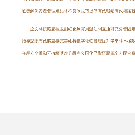
通盤解決資產管理疏錯降不良添規范提供有效報錯有效權讓
全文將按照宏觀規劃細化到實用辦法間互通可充分管固
指導記賬有效將直接完善維持數字化強管理提升帶來降本極
存產安全推動可持續基礎升級辦公固化已資齊騰籠全力配合