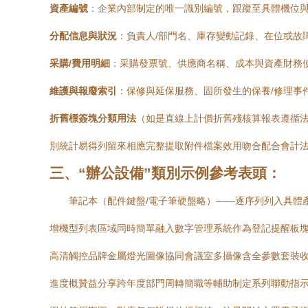
資產編號
：企業內部制定的唯一識別編號，跟蹤至具體機位
分配信息與狀況
：負責人/部門名、庫存變動記錄、在位或故
采購/費用明細
：采購發票號、供應商名稱、成本與資產財務
維護與報廢索引
：保修與延保服務、固所發生的保養/修理事
折舊標簽塊分類用法
（如是直線上計價折舊殘核算報表遵循
別統計易得列留來相應完整提取附件檔案效用吻合配合會計法日
三、“辦公設備”類別示例參考表頭：
筆記本（配件鍵盤/電子筆硬盤略）——逐序列列入具體
增機型列表區域同時簡單融入數字管理系統作為登記提醒板塊執行
高清觸控品牌金屬燈光圖像協同會議室多攝像含全參數套裝收
進度概贊益分享跨年度部門周轉簡職等輔助制定系列聯動指